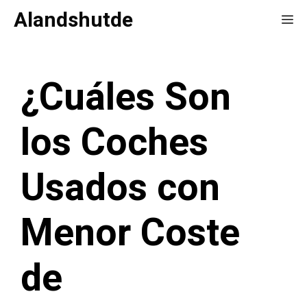
Saltar
Alandshutde
Me
al
contenido
¿Cuáles Son
los Coches
Usados con
Menor Coste
de