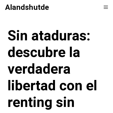
Saltar
Alandshutde
Me
al
contenido
Sin ataduras:
descubre la
verdadera
libertad con el
renting sin