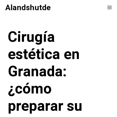
Saltar
Alandshutde
Me
al
contenido
Cirugía
estética en
Granada:
¿cómo
preparar su