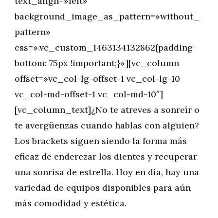
text_align=»left»
background_image_as_pattern=»without_
pattern»
css=».vc_custom_1463134132862{padding-
bottom: 75px !important;}»][vc_column
offset=»vc_col-lg-offset-1 vc_col-lg-10
vc_col-md-offset-1 vc_col-md-10″]
[vc_column_text]¿No te atreves a sonreír o
te avergüenzas cuando hablas con alguien?
Los brackets siguen siendo la forma más
eficaz de enderezar los dientes y recuperar
una sonrisa de estrella. Hoy en día, hay una
variedad de equipos disponibles para aún
más comodidad y estética.