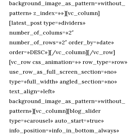
background_image_as_pattern=»without_
pattern» z_index=»»][vc_column]
[latest_post type=»dividers»
number_of_colums=»2″
number_of_rows=»2″ order_by=»date»
order=»DESC»][/vc_column][/vc_row]
[vc_row css_animation=»» row_type=»row»
use_row_as_full_screen_section=»no»
type=»full_width» angled_section=»no»
text_align=»left»
background_image_as_pattern=»without_
pattern»][vc_column][blog_slider
type=»carousel» auto_start=»true»
info_position=»info_in_bottom_always»